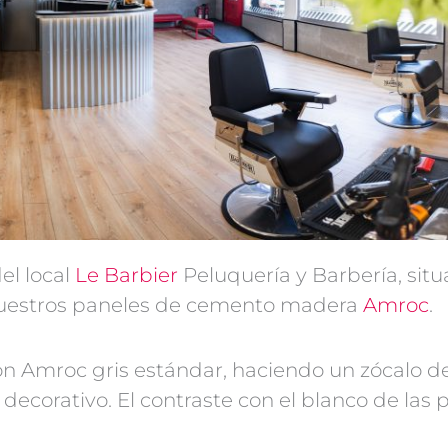
el local
Le Barbier
Peluquería y Barbería, situ
n nuestros paneles de cemento madera
Amroc
.
con Amroc gris estándar, haciendo un zócalo 
 decorativo. El contraste con el blanco de las