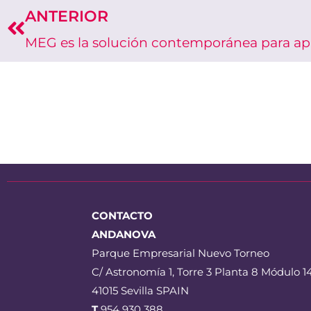
ANTERIOR
Prev
CONTACTO
ANDANOVA
Parque Empresarial Nuevo Torneo
C/ Astronomía 1,
Torre 3 Planta 8 Módulo 1
41015 Sevilla SPAIN
T
954 930 388