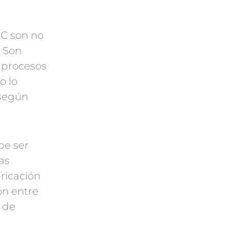
C son no
. Son
s procesos
o lo
 según
be ser
as
ricación
ón entre
 de