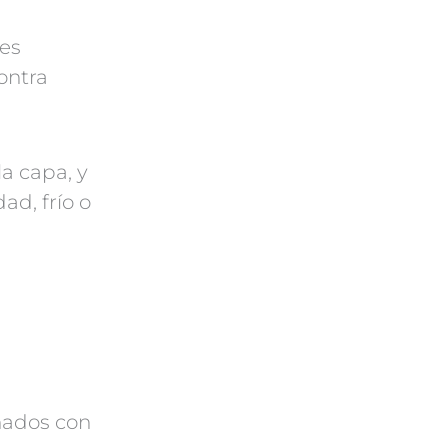
les
contra
a capa, y
ad, frío o
nados con