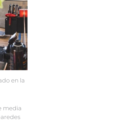
ado en la
de media
 paredes