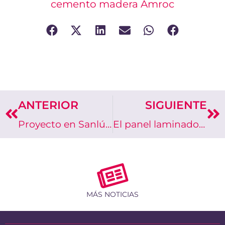
cemento madera Amroc
ANTERIOR
SIGUIENTE
Prev
Ne
Proyecto en Sanlúcar de Barrameda con Swisspearl Patina
El panel laminado compacto HPL de Abet Laminati es ideal para interior y exterior
MÁS NOTICIAS