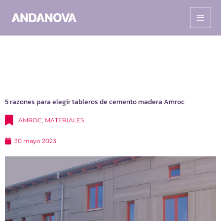
Ir
Men
al
contenido
princ
5 razones para elegir tableros de cemento madera Amroc
AMROC
,
MATERIALES
30 mayo 2023