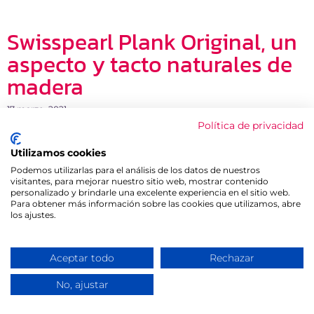
Swisspearl Plank Original, un
aspecto y tacto naturales de
madera
17 marzo, 2021
Política de privacidad
Swisspearl Plank Original es una solución ideal para
reemplazar la madera de su fachada y no tener ningún
Utilizamos cookies
mantenimiento.
Podemos utilizarlas para el análisis de los datos de nuestros
Leer noticia »
visitantes, para mejorar nuestro sitio web, mostrar contenido
personalizado y brindarle una excelente experiencia en el sitio web.
Para obtener más información sobre las cookies que utilizamos, abre
los ajustes.
Aceptar todo
Rechazar
¿Necesitas ayuda?
No, ajustar